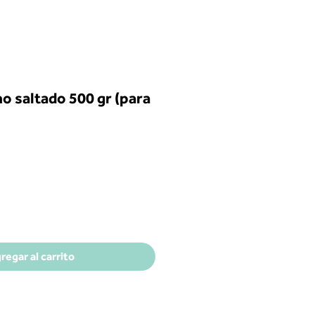
NOSOTROS
o saltado 500 gr (para
o
regar al carrito