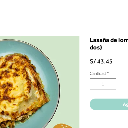
N 5 BOX
MENÚS
SNACKS
Lasaña de lom
dos)
Preci
S/ 43.45
Cantidad
*
Ag